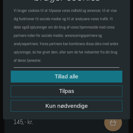
Vi bruger cookies til at tilpasse vores indhold og annoncer, til at vise
dig funktioner til sociale medier og til at analysere vores trafik. Vi
deler også oplysninger om din brug af vores hjemmeside med vores
partnere inden for sociale medier, annonceringspartnere og
analysepartnere. Vores partnere kan kombinere disse data med andre
oplysninger, du har givet dem, eller som de har indsamlet fra din brug
af deres tjenester.
Tillad alle
Poke Bowl
Tilpas
Røget laks eller Kylling , bulgur, edamamebønner , avocado , agurk,tomat ,
gomadressing
Kun nødvendige
145
,
-
kr.