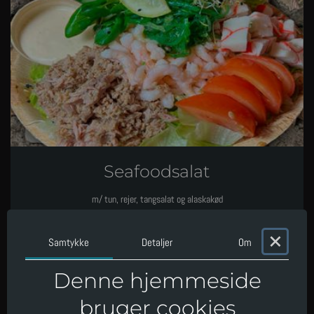
Seafoodsalat
m/ tun, rejer, tangsalat og alaskakød
×
Samtykke
Detaljer
Om
140
,
-
kr.
Denne hjemmeside
bruger cookies