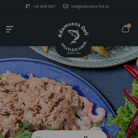
mail@adamsens-fisk.dk
+45 4830 0927
0