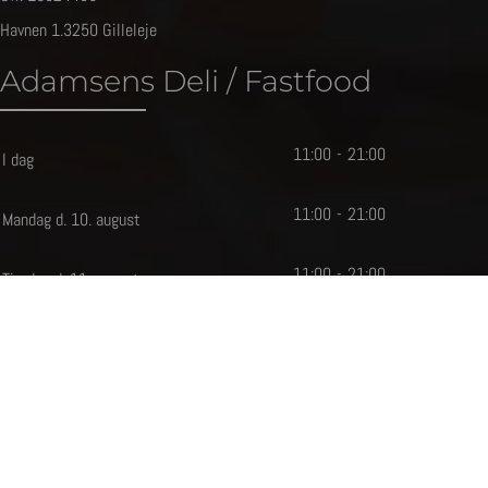
Havnen 1.3250 Gilleleje
Adamsens Deli / Fastfood
11
:
0
0
-
21
:
0
0
I dag
11
:
0
0
-
21
:
0
0
Mandag d. 10. august
11
:
0
0
-
21
:
0
0
Tirsdag d. 11. august
11
:
0
0
-
21
:
0
0
Onsdag d. 12. august
11
:
0
0
-
21
:
0
0
Torsdag d. 13. august
11
:
0
0
-
21
:
0
0
Fredag d. 14. august