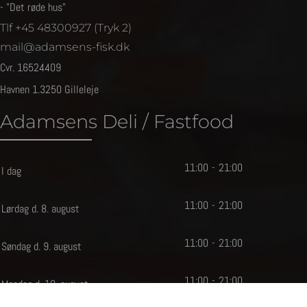
- "Det røde hus"
Tlf +45 48300927 (Tryk 2)
mail@adamsens-fisk.dk
Cvr. 16524409
Havnen 1.3250 Gilleleje
Adamsens Deli / Fastfood
11
:
0
0
-
21
:
0
0
I dag
11
:
0
0
-
21
:
0
0
Lørdag d. 8. august
11
:
0
0
-
21
:
0
0
Søndag d. 9. august
11
:
0
0
-
21
:
0
0
Mandag d. 10. august