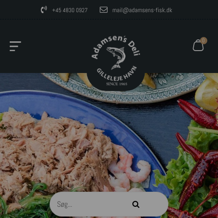
mail@adamsens-fisk.dk
+45 4830 0927
0