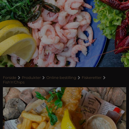
Forside
Produkter
Online bestilling
Fiskeretter
Fish'n'Chips