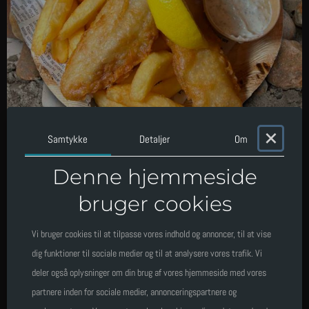
×
Fish'n'Chips
Samtykke
Detaljer
Om
Denne hjemmeside
m/ Tatar sauce
bruger cookies
Antal
Vi bruger cookies til at tilpasse vores indhold og annoncer, til at vise
dig funktioner til sociale medier og til at analysere vores trafik. Vi
deler også oplysninger om din brug af vores hjemmeside med vores
partnere inden for sociale medier, annonceringspartnere og
Total
135
,
-
kr.