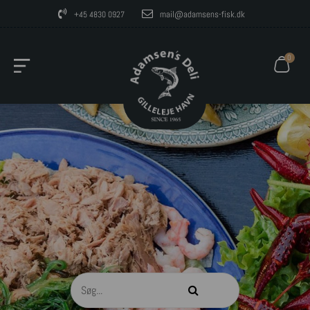
mail@adamsens-fisk.dk
+45 4830 0927
0