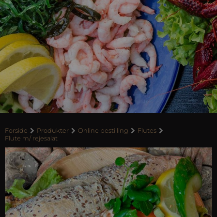
Forside
Produkter
Online bestilling
Flutes
Flute m/ rejesalat