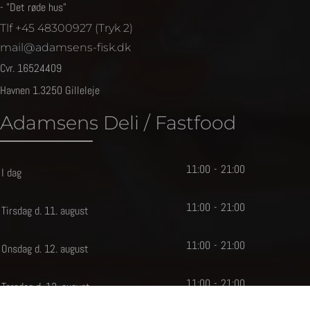
- "Det røde hus"
Tlf +45 48300927 (Tryk 2)
mail@adamsens-fisk.dk
Cvr. 16524409
Havnen 1.3250 Gilleleje
Adamsens Deli / Fastfood
11
:
0
0
-
21
:
0
0
I dag
11
:
0
0
-
21
:
0
0
Tirsdag d. 11. august
11
:
0
0
-
21
:
0
0
Onsdag d. 12. august
11
:
0
0
-
21
:
0
0
Torsdag d. 13. august