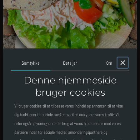
×
Flute m/ rejesalat
Samtykke
Detaljer
Om
Denne hjemmeside
Pr. stk.
bruger cookies
Antal
Vi bruger cookies til at tilpasse vores indhold og annoncer, til at vise
dig funktioner til sociale medier og til at analysere vores trafik. Vi
deler også oplysninger om din brug af vores hjemmeside med vores
partnere inden for sociale medier, annonceringspartnere og
Total
90
,
-
kr.