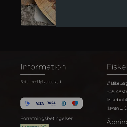
Information
Fiskeb
Betal med følgende kort
V/ Mike Jør
+45 48300
fiskebut
Havnen 1, 3
Forretningsbetingelser
Åbnin