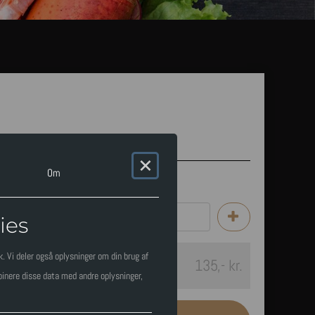
 slags sild
×
Om
ies
ik. Vi deler også oplysninger om din brug af
135
,
-
kr.
inere disse data med andre oplysninger,