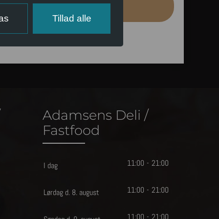
LÆG I KURV
pas
Tillad alle
/
Adamsens Deli /
Fastfood
11
:
0
0
-
21
:
0
0
I dag
11
:
0
0
-
21
:
0
0
Lørdag d. 8. august
11
:
0
0
-
21
:
0
0