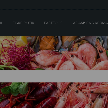
TTER
KERETTER
IL
FISKE BUTIK
FASTFOOD
ADAMSENS KERMA
DWICHES
TES
ATER
BEHØR