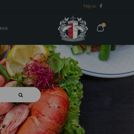
Følg os:
0
MIK