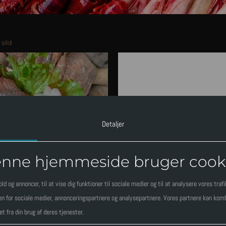
 sild
3
m/ rugbrød
Detaljer
Antal
nne hjemmeside bruger cook
old og annoncer, til at vise dig funktioner til sociale medier og til at analysere vores traf
Total
 for sociale medier, annonceringspartnere og analysepartnere. Vores partnere kan komb
t fra din brug af deres tjenester.