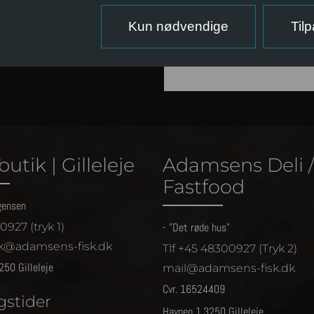
Kun nødvendige
Til
utik | Gilleleje
Adamsens Deli 
Fastfood
gensen
927 (tryk 1)
- "Det røde hus"
ik@adamsens-fisk.dk
Tlf +45 48300927 (Tryk 2)
250 Gilleleje
mail@adamsens-fisk.dk
Cvr. 16524409
gstider
Havnen 1.3250 Gilleleje